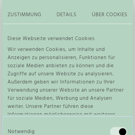
WEITERE ARTIKEL, DIE DIR
ZUSTIMMUNG
DETAILS
ÜBER COOKIES
GEFALLEN KÖNNTEN:
Diese Webseite verwendet Cookies
D
i
Wir verwenden Cookies, um Inhalte und
e
Anzeigen zu personalisieren, Funktionen für
soziale Medien anbieten zu können und die
s
Zugriffe auf unsere Website zu analysieren.
e
Außerdem geben wir Informationen zu Ihrer
s
Verwendung unserer Website an unsere Partner
P
für soziale Medien, Werbung und Analysen
r
weiter. Unsere Partner führen diese
o
Informationen möglicherweise mit weiteren
d
Daten zusammen, die Sie ihnen bereitgestellt
E
u
haben oder die sie im Rahmen Ihrer Nutzung der
Notwendig
GUTSCHEIN PER POST
i