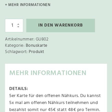
g
e
+ MEHR INFORMATIONEN
l
r
i
P
c
r
5
A
IN DEN WARENKORB
e
h
e
l
r
e
i
K
t
Artikelnummer:
GU802
a
r
s
Kategorie:
Bonuskarte
r
e
P
t
i
Schlagwort:
Produkt
r
e
r
s
:
n
O
e
t
f
a
MEHR INFORMATIONEN
i
:
f
t
e
s
2
n
i
w
2
e
DETAILS:
r
v
a
5
5er Karte für den offenen Nähkurs. Du kannst
N
e
r
,
ä
5x mal am offenen Nähkurs teilnehmen und
h
:
:
0
k
bezahlst somit nur 45€ statt 48€ pro Termin.