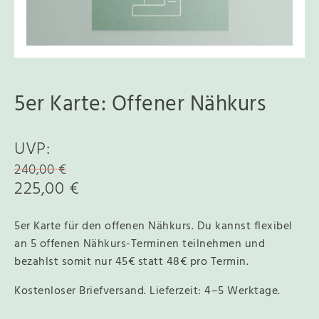
5er Karte: Offener Nähkurs
UVP:
240,00
€
U
A
225,00
€
r
k
s
t
5er Karte für den offenen Nähkurs. Du kannst flexibel
p
an 5 offenen Nähkurs-Terminen teilnehmen und
u
bezahlst somit nur 45€ statt 48€ pro Termin.
r
e
ü
l
Kostenloser Briefversand. Lieferzeit: 4–5 Werktage.
n
l