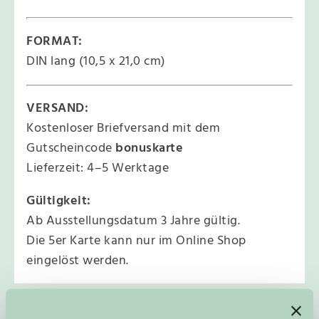
2
u
0
r
4
s
FORMAT:
M
0
€
e
DIN lang (10,5 x 21,0 cm)
,
.
n
g
0
e
0
VERSAND:
Kostenloser Briefversand mit dem
€
Gutscheincode
bonuskarte
Lieferzeit: 4–5 Werktage
Gültigkeit:
Ab Ausstellungsdatum 3 Jahre gültig.
Die 5er Karte kann nur im Online Shop
eingelöst werden.