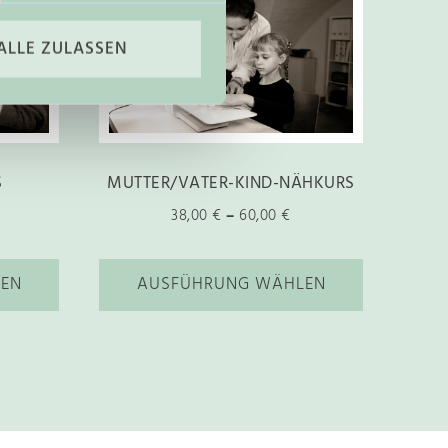
i
e
ALLE ZULASSEN
s
e
s
P
r
S
MUTTER/VATER-KIND-NÄHKURS
o
38,00
€
–
60,00
€
d
u
EN
AUSFÜHRUNG WÄHLEN
k
t
w
e
i