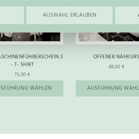
i
e
AUSWAHL ERLAUBEN
s
e
s
P
r
SCHINENFÜHRERSCHEIN 3
OFFENER NÄHKUR
- T- SHIRT
o
48,00
€
d
75,00
€
u
USFÜHRUNG WÄHLEN
AUSFÜHRUNG WÄHL
k
t
w
e
i