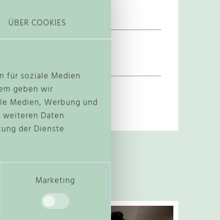
ÜBER COOKIES
n für soziale Medien
dem geben wir
iale Medien, Werbung und
t weiteren Daten
zung der Dienste
Marketing
D