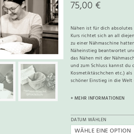
75,00
€
Nähen ist für dich absolutes
Kurs richtet sich an all diej
zu einer Nähmaschine hatten.
Näheinstieg beantwortet und
das Nähen mit der Nähmasc
und zum Schluss kannst du de
Kosmetiktäschchen etc.) als
schöner Einstieg in die Welt
+ MEHR INFORMATIONEN
DATUM WÄHLEN
A
l