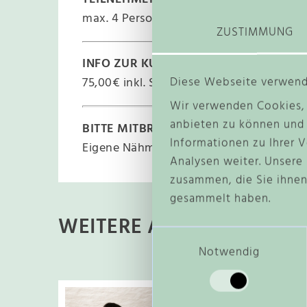
max. 4 Personen
ZUSTIMMUNG
INFO ZUR KURSGEBÜHR:
Diese Webseite verwend
75,00€ inkl. Stoffe zum Üben, Stoffpaket
Wir verwenden Cookies, 
anbieten zu können und 
BITTE MITBRINGEN:
Informationen zu Ihrer 
Eigene Nähmaschine (sofern vorhanden)
Analysen weiter. Unsere
zusammen, die Sie ihnen
gesammelt haben.
WEITERE ARTIKEL, DIE D
E
i
Notwendig
n
w
D
i