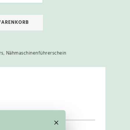
WARENKORB
rs
,
Nähmaschinenführerschein