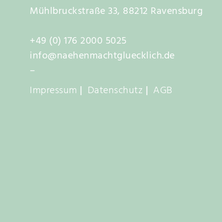
t
Mühlbruckstraße 33, 88212 Ravensburg
e
n
+49 (0) 176 2000 5025
a
info@naehenmachtgluecklich.de
u
–
f
Impressum
|
Datenschutz
|
AGB
.
D
i
e
O
p
t
i
o