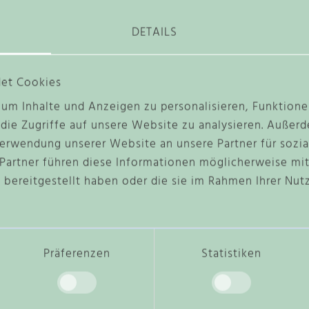
e
i
DETAILS
n
B
A
S
et Cookies
 für kleines Nähprojekt
I
S
um Inhalte und Anzeigen zu personalisieren, Funktione
K
U
die Zugriffe auf unsere Website zu analysieren. Außer
R
Verwendung unserer Website an unsere Partner für soz
S
M
 Partner führen diese Informationen möglicherweise mi
e
 bereitgestellt haben oder die sie im Rahmen Ihrer Nut
n
g
e
IR GEFALLEN KÖNNTEN:
Präferenzen
Statistiken
D