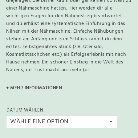
diejenigen, die bisher kaum oder gar keinen Kontakt zu
einer Nähmaschine hatten. Hier werden dir alle
wichtigen Fragen für den Näheinstieg beantwortet
und du erhälst eine systematische Einführung in das
Nähen mit der Nähmaschine: Einfache Nähübungen
stehen am Anfang und zum Schluss kannst du dein
erstes, selbstgenähtes Stück (z.B. Utensilo,
Kosmetiktäschchen etc.) als Erfolgserlebnis mit nach
Hause nehmen. Ein schöner Einstieg in die Welt des
Nähens, der Lust macht auf mehr (o:
+ MEHR INFORMATIONEN
DATUM WÄHLEN
A
l
t