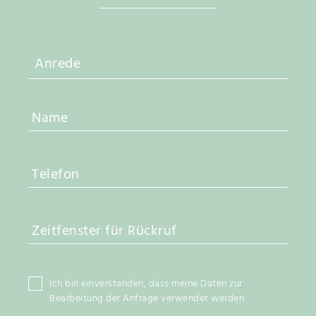
e
r
P
r
o
d
u
k
t
s
e
i
t
Ich bin einverstanden, dass meine Daten zur
e
Bearbeitung der Anfrage verwendet werden.
g