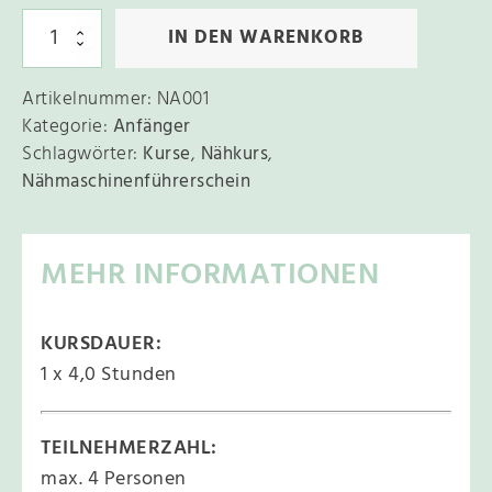
e
N
r
IN DEN WARENKORB
ä
n
h
m
Artikelnummer:
NA001
a
a
Kategorie:
Anfänger
s
t
c
Schlagwörter:
Kurse
,
Nähkurs
,
i
h
Nähmaschinenführerschein
i
v
n
e
e
n
MEHR INFORMATIONEN
:
-
F
ü
h
KURSDAUER:
r
e
1 x 4,0 Stunden
r
s
c
h
TEILNEHMERZAHL:
e
max. 4 Personen
i